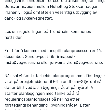
tillegg vil forbindelsen redusere trafikkmengden langs
Jonsvannsveien mellom Moholt og Stokkanhaugen.
Planen vil også omfatte en vesentlig utbygging av
gang- og sykkelvegnettet.
Les om reguleringen på Trondheim kommunes
nettsider
Frist for å komme med innspill i planprosessen er 14.
desember. Send e-post til:
firmapost-
midt@vegvesen.no
eller
jon-einar.lien@vegvesen.no
.
Nå skal vi først utarbeide planprogrammet. Det legger
vi ut på
prosjektsidene til E6 Trondheim-Stjørdal
når
det er blitt vedtatt i bygningsrådet på nyåret. Vi
starter planleggingen med tanke på å få
reguleringsplanforslaget på høring etter
førstegangsbehandling i bygningsrådet. Etter