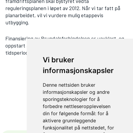
framdriftsplanen skal bystyret vedta
reguleringsplanen i løpet av 2012. Når vi tar fatt på
planarbeidet, vil vi vurdere mulig etappevis
utbygging.
Finansiering av Brundalsforbindelsen er uavklart, og
oppstart av vegarbeidene vil tidligst kunne skje i
tidsperioden 2015 – 2022.
Vi bruker
informasjonskapsler
NESTE ARTIKKEL
Denne nettsiden bruker
informasjonskapsler og andre
Støren
sporingsteknologier for å
forbedre nettleseropplevelsen
din for følgende formål:
for å
aktivere grunnleggende
funksjonalitet på nettstedet
,
for