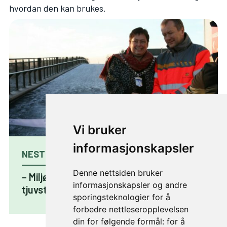
hvordan den kan brukes.
Vi bruker
informasjonskapsler
NESTE ARTIKKEL
Denne nettsiden bruker
– Miljøpakken har gjort det mulig med
informasjonskapsler og andre
tjuvstart!
sporingsteknologier for å
forbedre nettleseropplevelsen
din for følgende formål:
for å