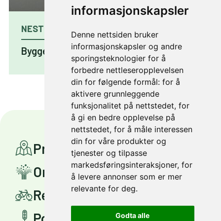
informasjonskapsler
NESTE ARTIKKEL
Denne nettsiden bruker
informasjonskapsler og andre
Bygger nytt sykkelfelt i Ila
sporingsteknologier for å
forbedre nettleseropplevelsen
din for følgende formål:
for å
aktivere grunnleggende
funksjonalitet på nettstedet
,
for
å gi en bedre opplevelse på
nettstedet
,
for å måle interessen
din for våre produkter og
Prosjekter
tjenester og tilpasse
markedsføringsinteraksjoner
,
for
Om Miljøpakken
å levere annonser som er mer
relevante for deg
.
Reis smartere
Politisk styring
Godta alle