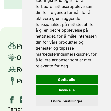
sporingsteknologier for å
forbedre nettleseropplevelsen
din for følgende formål:
for å
aktivere grunnleggende
funksjonalitet på nettstedet
,
for
å gi en bedre opplevelse på
nettstedet
,
for å måle interessen
din for våre produkter og
Prosjekter
tjenester og tilpasse
markedsføringsinteraksjoner
,
for
Om Miljøpakken
å levere annonser som er mer
relevante for deg
.
Reis smartere
Politisk styring
Godta alle
Avvis alle
Endre innstillinger
Personvern
Tilgjengelighet
English