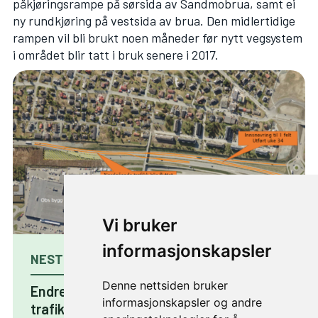
påkjøringsrampe på sørsida av Sandmobrua, samt ei
ny rundkjøring på vestsida av brua. Den midlertidige
rampen vil bli brukt noen måneder før nytt vegsystem
i området blir tatt i bruk senere i 2017.
Vi bruker
informasjonskapsler
NESTE ARTIKKEL
Denne nettsiden bruker
Endret kjøremønster for nordgående
informasjonskapsler og andre
trafikk på E6 på Tiller