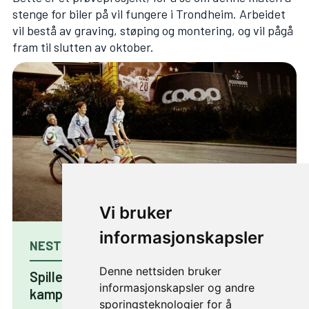
stenge for biler på vil fungere i Trondheim. Arbeidet
vil bestå av graving, støping og montering, og vil pågå
fram til slutten av oktober.
Vi bruker
informasjonskapsler
NESTE ARTIKKEL
Denne nettsiden bruker
Spiller på lag for å få flere til å sykle til
informasjonskapsler og andre
kamp
sporingsteknologier for å