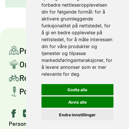
forbedre nettleseropplevelsen
din for følgende formål:
for å
aktivere grunnleggende
funksjonalitet på nettstedet
,
for
å gi en bedre opplevelse på
nettstedet
,
for å måle interessen
din for våre produkter og
Prosjekter
tjenester og tilpasse
markedsføringsinteraksjoner
,
for
Om Miljøpakken
å levere annonser som er mer
relevante for deg
.
Reis smartere
Politisk styring
Godta alle
Avvis alle
Endre innstillinger
Personvern
Tilgjengelighet
English