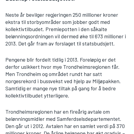
Neste år bevilger regjeringen 250 millioner kroner
ekstra til storbyområder som jobber godt med
kollektivtilbudet. Premiepotten i den såkalte
belønningsordningen vil dermed øke til 673 millioner i
2013. Det går fram av forslaget til statsbudsjett.
Pengene blir fordelt tidlig i 2013. Foreløpig er det
derfor usikkert hvor mye Trondheimsregionen får.
Men Trondheim og området rundt har satt
norgesrekord i bussvekst ved hjelp av Miljøpakken.
Samtidig er mange nye tiltak på gang for å bedre
kollektivtilbudet ytterligere.
Trondheimsregionen har en fireårig avtale om
belønningsmidler med Samferdselsdepartementet.
Den går ut i 2012. Avtalen har en samlet verdi på 370
millioner kroner. De årlige beløpene har økt gradvis –