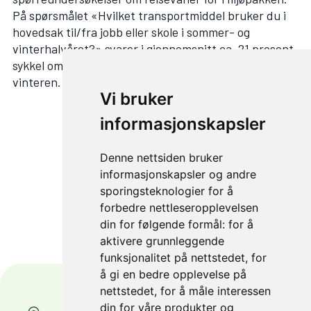
På spørsmålet «Hvilket transportmiddel bruker du i
hovedsak til/fra jobb eller skole i sommer- og
vinterhalvåret?» svarer i gjennomsnitt ca. 21 prosent
sykkel om sommeren og ca. 6 prosent sykkel om
vinteren.
Vi bruker
informasjonskapsler
NESTE ARTIKKEL
Denne nettsiden bruker
informasjonskapsler og andre
Feiret vintersyklistene
sporingsteknologier for å
forbedre nettleseropplevelsen
din for følgende formål:
for å
aktivere grunnleggende
funksjonalitet på nettstedet
,
for
å gi en bedre opplevelse på
nettstedet
,
for å måle interessen
din for våre produkter og