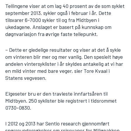
Tellingene viser at om lag 40 prosent av de som
syklet
september 2013
, sykler også i februar i år. Dette
tilsvarer 6-7000 sykler til og fra Midtbyen i
ukedagene. Anslaget er basert på kunnskap om
døgnvariasjon fra øvrige faste tellepunkt.
– Dette er gledelige resultater og viser at det å sykle
om vinteren blir mer og mer vanlig. Den spesielt høye
andelen vintersyklister i år skyldes antakelig at vi har
en mild vinter med bare veger, sier Tore Kvaal i
Statens vegvesen.
Elgeseter bru er den travleste innfartsåren til
Midtbyen. 250 syklister ble registrert i tidsrommet
0730-0830.
I 2012 og 2013 har Sentio research gjennomført
spørreundersøkelser om reisevaner for Miljøpakken.