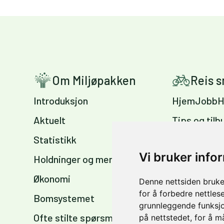
Om Miljøpakken
Reis 
Introduksjon
HjemJobbH
Aktuelt
Tips og tilb
Statistikk
Sykkelvennl
arbeidsplas
Vi bruker info
Holdninger og meninger
Sykkelkart 
Økonomi
Denne nettsiden bruke
sommer og 
for å forbedre nettles
Bomsystemet
grunnleggende funksjo
Ofte stilte spørsmål
på nettstedet
,
for å m