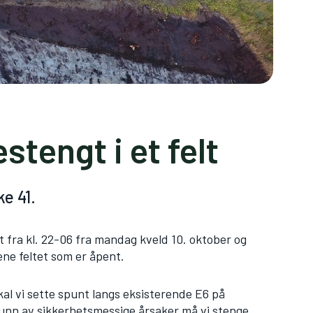
tengt i et felt
ke 41.
t fra kl. 22-06 fra mandag kveld 10. oktober og
 ene feltet som er åpent.
skal vi sette spunt langs eksisterende E6 på
grunn av sikkerhetsmessige årsaker må vi stenge