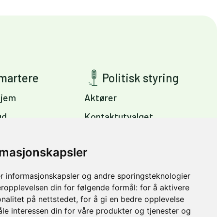
smartere
Politisk styring
jem
Aktører
ud
Kontaktutvalget
ig
Viktige dokumenter
s
rmasjonskapsler
Miljøpakkens mål
Trondheim –
r informasjonskapsler og andre sporingsteknologier
vinter
eropplevelsen din for følgende formål:
for å aktivere
nalitet på nettstedet
,
for å gi en bedre opplevelse
åle interessen din for våre produkter og tjenester og