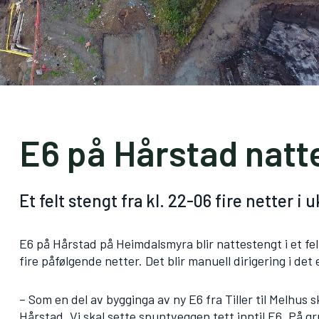
E6 på Hårstad nattes
Et felt stengt fra kl. 22-06 fire netter i u
E6 på Hårstad på Heimdalsmyra blir nattestengt i et fel
fire påfølgende netter. Det blir manuell dirigering i det
– Som en del av bygginga av ny E6 fra Tiller til Melhus 
Hårstad. Vi skal sette spuntveggen tett inntil E6. På 