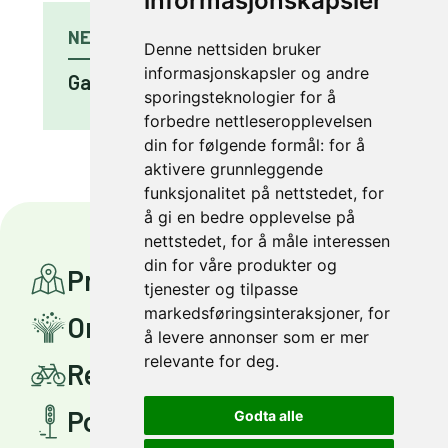
informasjonskapsler
NESTE ARTIKKEL
Denne nettsiden bruker
informasjonskapsler og andre
Gamle Oslovei nord for Skavlans veg
sporingsteknologier for å
forbedre nettleseropplevelsen
din for følgende formål:
for å
aktivere grunnleggende
funksjonalitet på nettstedet
,
for
å gi en bedre opplevelse på
nettstedet
,
for å måle interessen
din for våre produkter og
Prosjekter
tjenester og tilpasse
markedsføringsinteraksjoner
,
for
Om Miljøpakken
å levere annonser som er mer
relevante for deg
.
Reis smartere
Politisk styring
Godta alle