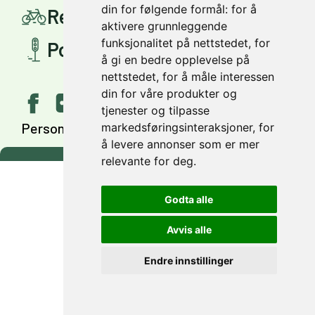
din for følgende formål:
for å
Reis smartere
aktivere grunnleggende
funksjonalitet på nettstedet
,
for
Politisk styring
å gi en bedre opplevelse på
nettstedet
,
for å måle interessen
din for våre produkter og
tjenester og tilpasse
Personvern
Tilgjengelighet
English
markedsføringsinteraksjoner
,
for
å levere annonser som er mer
relevante for deg
.
Godta alle
Avvis alle
Endre innstillinger