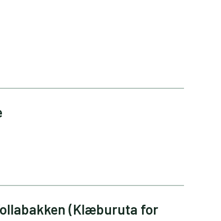
e
Vollabakken (Klæburuta for