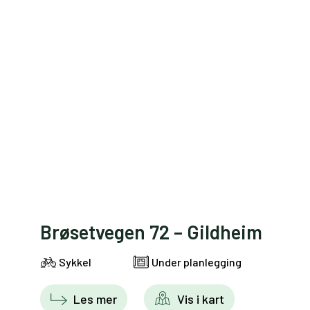
Brøsetvegen 72 – Gildheim
Sykkel
Under planlegging
Les mer
Vis i kart