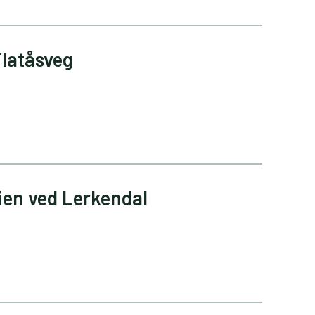
Flatåsveg
ien ved Lerkendal