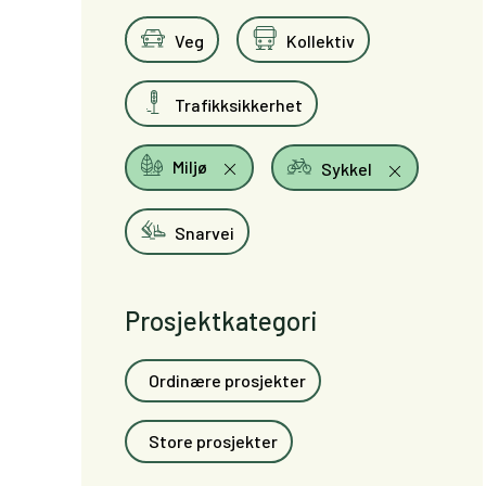
Veg
Kollektiv
Trafikksikkerhet
Miljø
Sykkel
Snarvei
Prosjektkategori
Ordinære prosjekter
Store prosjekter