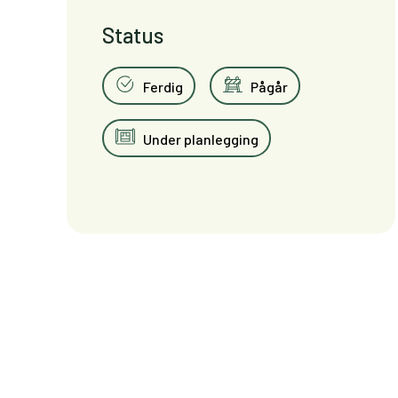
Status
Ferdig
Pågår
Under planlegging