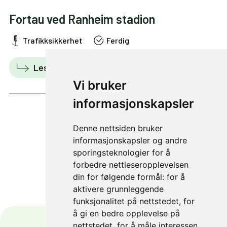
Fortau ved Ranheim stadion
Trafikksikkerhet
Ferdig
Les mer
Vis i kart
Vi bruker
informasjonskapsler
Denne nettsiden bruker
1 av 13
informasjonskapsler og andre
sporingsteknologier for å
forbedre nettleseropplevelsen
din for følgende formål:
for å
aktivere grunnleggende
funksjonalitet på nettstedet
,
for
å gi en bedre opplevelse på
nettstedet
,
for å måle interessen