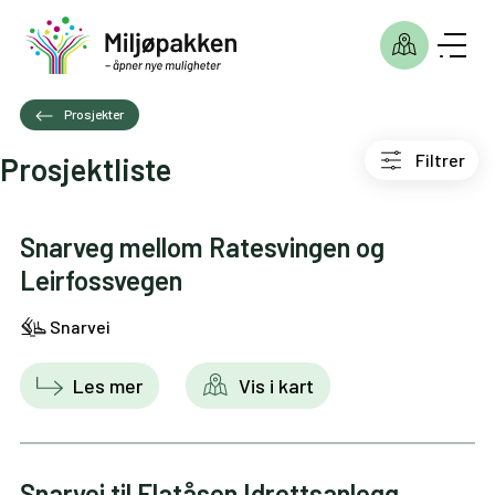
Prosjekter
Filtrer
Prosjektliste
Snarveg mellom Ratesvingen og
Leirfossvegen
Snarvei
Les mer
Vis i kart
Snarvei til Flatåsen Idrettsanlegg