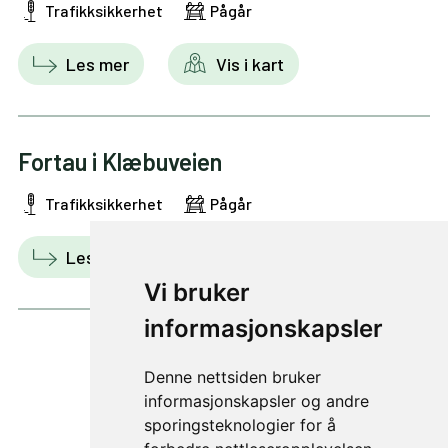
Trafikksikkerhet
Pågår
Les mer
Vis i kart
Fortau i Klæbuveien
Trafikksikkerhet
Pågår
Les mer
Vis i kart
Vi bruker
informasjonskapsler
Denne nettsiden bruker
1 av 1
informasjonskapsler og andre
sporingsteknologier for å