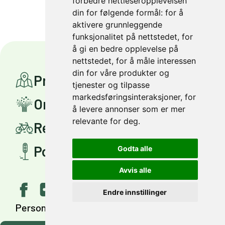
forbedre nettleseropplevelsen
din for følgende formål:
for å
aktivere grunnleggende
funksjonalitet på nettstedet
,
for
å gi en bedre opplevelse på
nettstedet
,
for å måle interessen
din for våre produkter og
Prosjekter
tjenester og tilpasse
markedsføringsinteraksjoner
,
for
Om Miljøpakken
å levere annonser som er mer
relevante for deg
.
Reis smartere
Politisk styring
Godta alle
Avvis alle
Endre innstillinger
Personvern
Tilgjengelighet
English