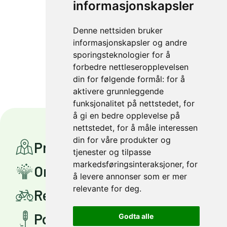
informasjonskapsler
Denne nettsiden bruker
1 av 1
informasjonskapsler og andre
sporingsteknologier for å
forbedre nettleseropplevelsen
din for følgende formål:
for å
aktivere grunnleggende
funksjonalitet på nettstedet
,
for
å gi en bedre opplevelse på
nettstedet
,
for å måle interessen
din for våre produkter og
Prosjekter
tjenester og tilpasse
markedsføringsinteraksjoner
,
for
Om Miljøpakken
å levere annonser som er mer
relevante for deg
.
Reis smartere
Politisk styring
Godta alle