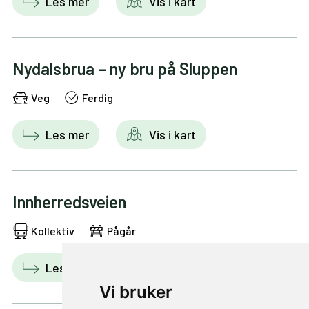
Les mer
Vis i kart
Nydalsbrua – ny bru på Sluppen
Veg
Ferdig
Les mer
Vis i kart
Innherredsveien
Kollektiv
Pågår
Les mer
Vis i kart
Vi bruker