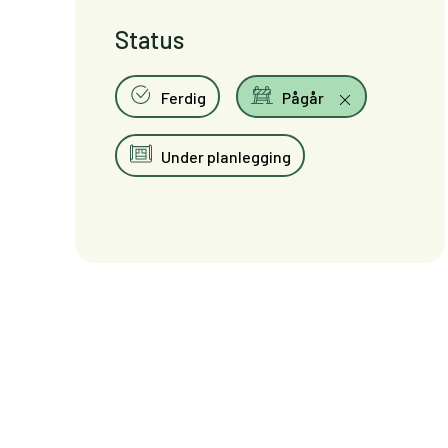
Status
Ferdig
Pågår
Under planlegging