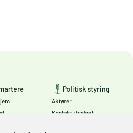
smartere
Politisk styring
jem
Aktører
ud
Kontaktutvalget
ig
Viktige dokumenter
s