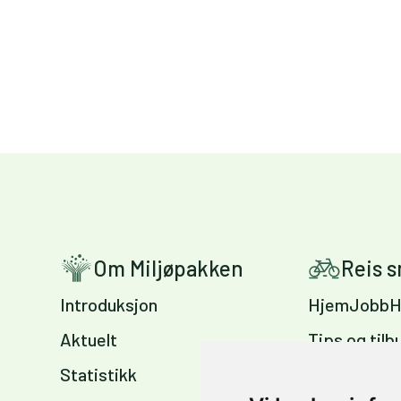
Om Miljøpakken
Reis 
Introduksjon
HjemJobbH
Aktuelt
Tips og tilb
Statistikk
Sykkelvennl
arbeidsplas