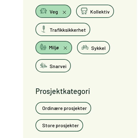
Veg
Kollektiv
Trafikksikkerhet
Miljø
Sykkel
Snarvei
Prosjektkategori
Ordinære prosjekter
Store prosjekter