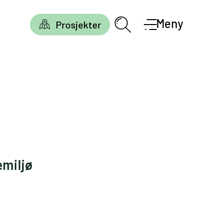
Meny
Prosjekter
emiljø