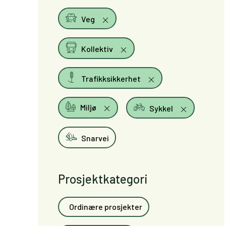
Veg
Kollektiv
Trafikksikkerhet
Miljø
Sykkel
Snarvei
Prosjektkategori
Ordinære prosjekter