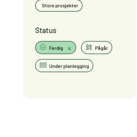
Store prosjekter
Status
Ferdig
Pågår
Under planlegging