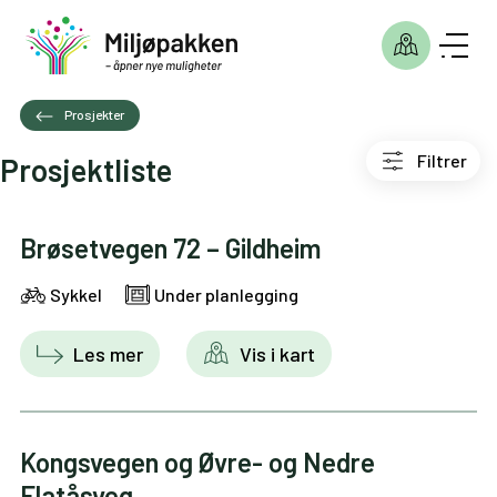
Prosjekter
Filtrer
Prosjektliste
Brøsetvegen 72 – Gildheim
Sykkel
Under planlegging
Les mer
Vis i kart
Kongsvegen og Øvre- og Nedre
Flatåsveg