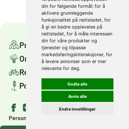
din for følgende formål:
for å
aktivere grunnleggende
funksjonalitet på nettstedet
,
for
å gi en bedre opplevelse på
nettstedet
,
for å måle interessen
din for våre produkter og
Prosjekter
tjenester og tilpasse
markedsføringsinteraksjoner
,
for
Om Miljøpakken
å levere annonser som er mer
relevante for deg
.
Reis smartere
Politisk styring
Godta alle
Avvis alle
Endre innstillinger
Personvern
Tilgjengelighet
English