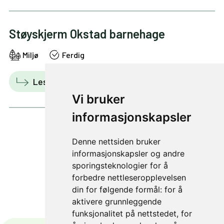
Støyskjerm Okstad barnehage
Miljø
Ferdig
Les mer
Vis i kart
Vi bruker
informasjonskapsler
Denne nettsiden bruker
1 av 4
informasjonskapsler og andre
sporingsteknologier for å
forbedre nettleseropplevelsen
din for følgende formål:
for å
aktivere grunnleggende
funksjonalitet på nettstedet
,
for