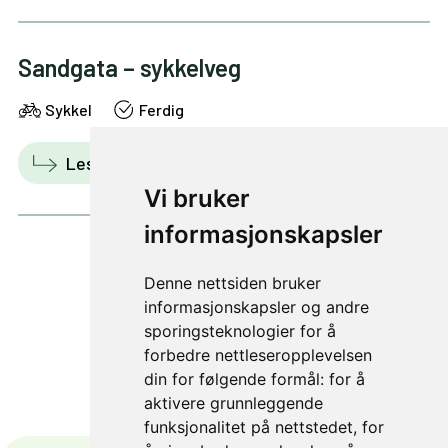
Sandgata – sykkelveg
Sykkel
Ferdig
Les mer
Vis i kart
Vi bruker
informasjonskapsler
Denne nettsiden bruker
5 av 36
informasjonskapsler og andre
sporingsteknologier for å
forbedre nettleseropplevelsen
din for følgende formål:
for å
aktivere grunnleggende
funksjonalitet på nettstedet
,
for