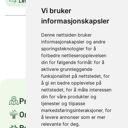
Les mer
Vis i kart
Vi bruker
informasjonskapsler
Denne nettsiden bruker
3 av 3
informasjonskapsler og andre
sporingsteknologier for å
forbedre nettleseropplevelsen
din for følgende formål:
for å
aktivere grunnleggende
funksjonalitet på nettstedet
,
for
å gi en bedre opplevelse på
nettstedet
,
for å måle interessen
din for våre produkter og
Prosjekter
tjenester og tilpasse
markedsføringsinteraksjoner
,
for
Om Miljøpakken
å levere annonser som er mer
relevante for deg
.
Reis smartere