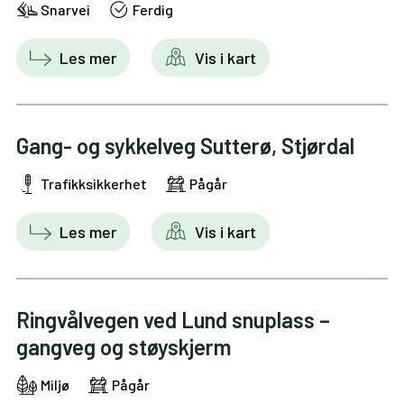
Snarvei
Ferdig
Les mer
Vis i kart
Gang- og sykkelveg Sutterø, Stjørdal
Trafikksikkerhet
Pågår
Les mer
Vis i kart
Ringvålvegen ved Lund snuplass –
gangveg og støyskjerm
Miljø
Pågår