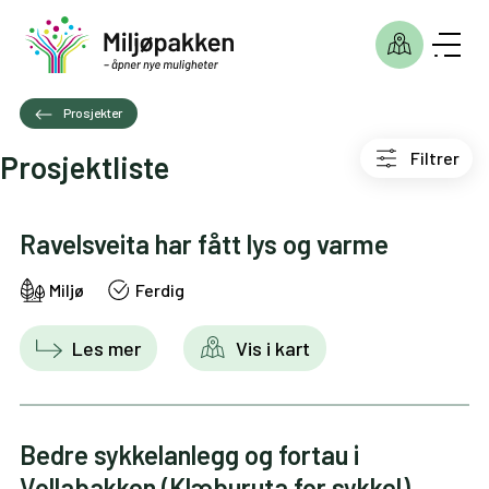
Prosjekter
Filtrer
Prosjektliste
Ravelsveita har fått lys og varme
Miljø
Ferdig
Les mer
Vis i kart
Bedre sykkelanlegg og fortau i
Vollabakken (Klæburuta for sykkel)