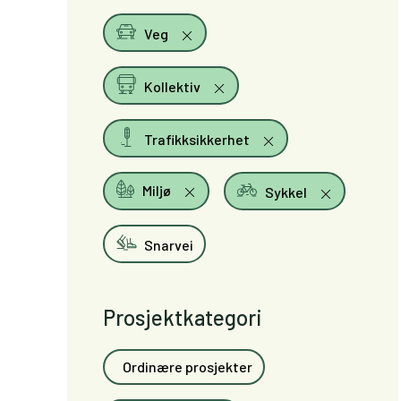
Veg
Kollektiv
Trafikksikkerhet
Miljø
Sykkel
Snarvei
Prosjektkategori
Ordinære prosjekter