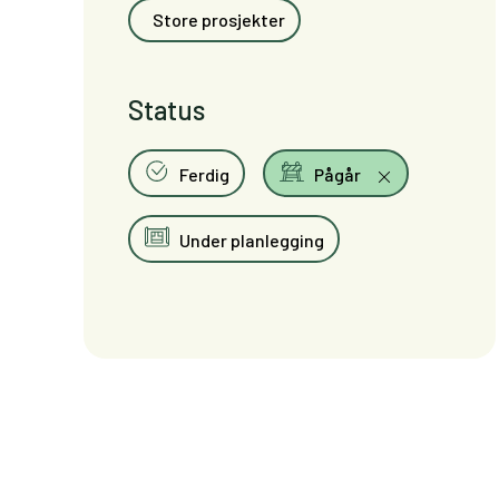
Store prosjekter
Status
Ferdig
Pågår
Under planlegging