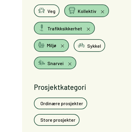
Veg
Kollektiv
Trafikksikkerhet
Miljø
Sykkel
Snarvei
Prosjektkategori
Ordinære prosjekter
Store prosjekter