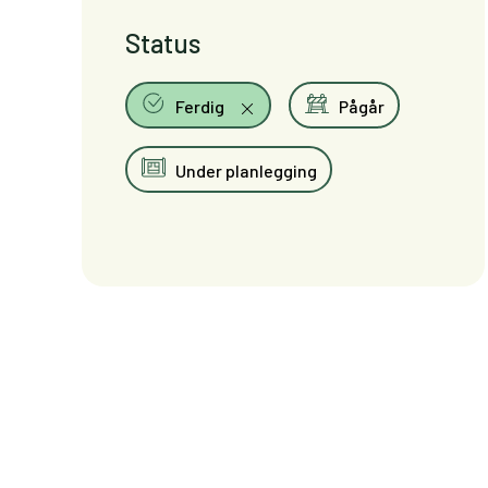
Status
Ferdig
Pågår
Under planlegging